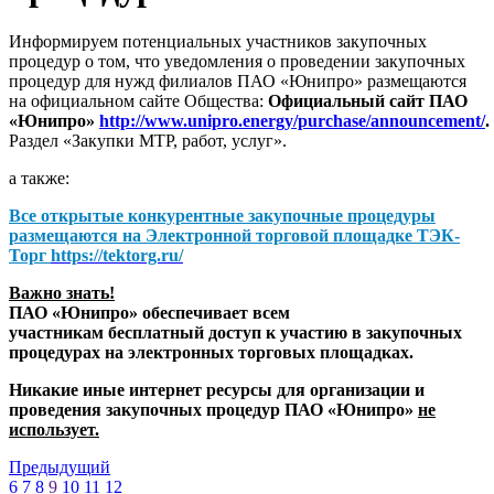
Информируем потенциальных участников закупочных
процедур о том, что уведомления о проведении закупочных
процедур для нужд филиалов ПАО «Юнипро» размещаются
на официальном сайте Общества:
Официальный сайт ПАО
«Юнипро»
http://www.unipro.energy/purchase/announcement/
.
Раздел «Закупки МТР, работ, услуг».
а также:
Все открытые конкурентные закупочные процедуры
размещаются на
Электронной торговой площадке ТЭК-
Торг
https://tektorg.ru/
Важно знать!
ПАО «Юнипро» обеспечивает всем
участникам бесплатный доступ к участию в закупочных
процедурах на электронных торговых площадках.
Никакие иные интернет ресурсы для организации и
проведения закупочных процедур ПАО «Юнипро»
не
использует.
Предыдущий
6
7
8
9
10
11
12