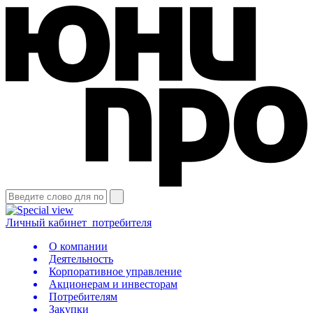
Личный кабинет
потребителя
О компании
Деятельность
Корпоративное управление
Акционерам и инвесторам
Потребителям
Закупки