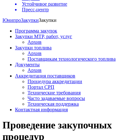
Устойчивое развитие
Пресс-центр
Юнипро
Закупки
Закупки
Программа закупок
Закупки МТР, работ, услуг
Архив
Закупки топлива
Архив
Поставщикам технологического топлива
Документы
Архив
Аккредитация поставщиков
Процедура аккредитации
Портал СРП
Технические требования
Часто задаваемые вопросы
Техническая поддержка
Контактная информация
Проведение закупочных
процедур