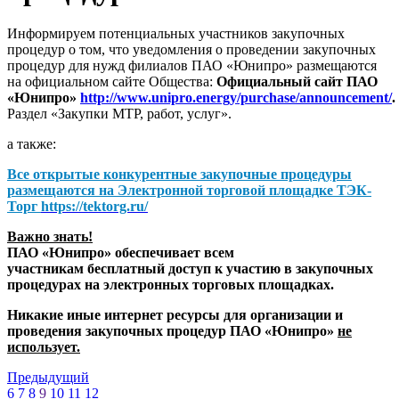
Информируем потенциальных участников закупочных
процедур о том, что уведомления о проведении закупочных
процедур для нужд филиалов ПАО «Юнипро» размещаются
на официальном сайте Общества:
Официальный сайт ПАО
«Юнипро»
http://www.unipro.energy/purchase/announcement/
.
Раздел «Закупки МТР, работ, услуг».
а также:
Все открытые конкурентные закупочные процедуры
размещаются на
Электронной торговой площадке ТЭК-
Торг
https://tektorg.ru/
Важно знать!
ПАО «Юнипро» обеспечивает всем
участникам бесплатный доступ к участию в закупочных
процедурах на электронных торговых площадках.
Никакие иные интернет ресурсы для организации и
проведения закупочных процедур ПАО «Юнипро»
не
использует.
Предыдущий
6
7
8
9
10
11
12