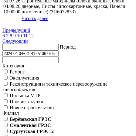
30.07.26
Строительные материалы (блоки оконные, блоки
04.08.26
дверные, Листы гипсокартонные, краска, Панели
10:00:00
потолочные) (ЗП6072833)
Читать далее
Предыдущий
6
7
8
9
10
11
12
Следующий
Период
Категория
Ремонт
Эксплуатация
Реконструкция и техническое перевооружение
энергообъектов
Поставка МТР
Прочие закупки
Новое строительство
Филиал
Берёзовская ГРЭС
Смоленская ГРЭС
Сургутская ГРЭС-2