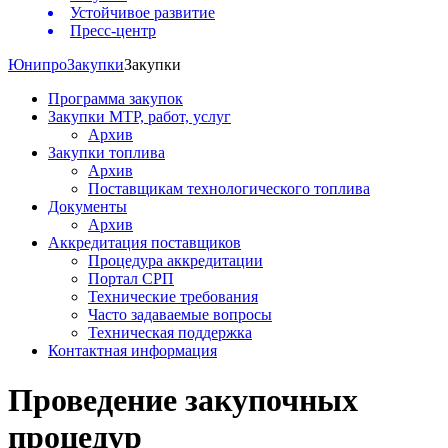
Устойчивое развитие
Пресс-центр
Юнипро
Закупки
Закупки
Программа закупок
Закупки МТР, работ, услуг
Архив
Закупки топлива
Архив
Поставщикам технологического топлива
Документы
Архив
Аккредитация поставщиков
Процедура аккредитации
Портал СРП
Технические требования
Часто задаваемые вопросы
Техническая поддержка
Контактная информация
Проведение закупочных
процедур