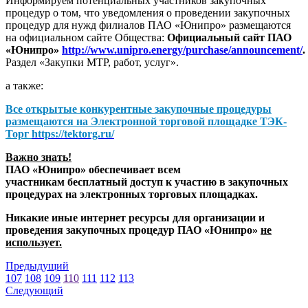
Информируем потенциальных участников закупочных
процедур о том, что уведомления о проведении закупочных
процедур для нужд филиалов ПАО «Юнипро» размещаются
на официальном сайте Общества:
Официальный сайт ПАО
«Юнипро»
http://www.unipro.energy/purchase/announcement/
.
Раздел «Закупки МТР, работ, услуг».
а также:
Все открытые конкурентные закупочные процедуры
размещаются на
Электронной торговой площадке ТЭК-
Торг
https://tektorg.ru/
Важно знать!
ПАО «Юнипро» обеспечивает всем
участникам бесплатный доступ к участию в закупочных
процедурах на электронных торговых площадках.
Никакие иные интернет ресурсы для организации и
проведения закупочных процедур ПАО «Юнипро»
не
использует.
Предыдущий
107
108
109
110
111
112
113
Следующий