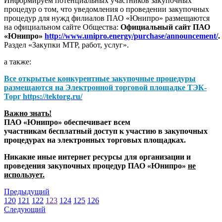
Информируем потенциальных участников закупочных
процедур о том, что уведомления о проведении закупочных
процедур для нужд филиалов ПАО «Юнипро» размещаются
на официальном сайте Общества:
Официальный сайт ПАО
«Юнипро»
http://www.unipro.energy/purchase/announcement/
.
Раздел «Закупки МТР, работ, услуг».
а также:
Все открытые конкурентные закупочные процедуры
размещаются на
Электронной торговой площадке ТЭК-
Торг
https://tektorg.ru/
Важно знать!
ПАО «Юнипро» обеспечивает всем
участникам бесплатный доступ к участию в закупочных
процедурах на электронных торговых площадках.
Никакие иные интернет ресурсы для организации и
проведения закупочных процедур ПАО «Юнипро»
не
использует.
Предыдущий
120
121
122
123
124
125
126
Следующий