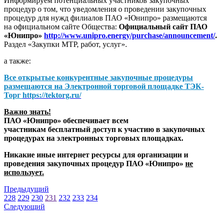
Информируем потенциальных участников закупочных
процедур о том, что уведомления о проведении закупочных
процедур для нужд филиалов ПАО «Юнипро» размещаются
на официальном сайте Общества:
Официальный сайт ПАО
«Юнипро»
http://www.unipro.energy/purchase/announcement/
.
Раздел «Закупки МТР, работ, услуг».
а также:
Все открытые конкурентные закупочные процедуры
размещаются на
Электронной торговой площадке ТЭК-
Торг
https://tektorg.ru/
Важно знать!
ПАО «Юнипро» обеспечивает всем
участникам бесплатный доступ к участию в закупочных
процедурах на электронных торговых площадках.
Никакие иные интернет ресурсы для организации и
проведения закупочных процедур ПАО «Юнипро»
не
использует.
Предыдущий
228
229
230
231
232
233
234
Следующий