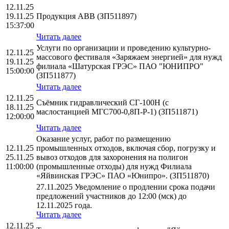
12.11.25
19.11.25
Продукция АВВ (ЗП511897)
15:37:00
Читать далее
Услуги по организации и проведению культурно-
12.11.25
массового фестиваля «Заряжаем энергией» для нужд
19.11.25
филиала «Шатурская ГРЭС» ПАО "ЮНИПРО"
15:00:00
(ЗП511877)
Читать далее
12.11.25
Съёмник гидравлический СГ-100Н (с
18.11.25
маслостанцией МГС700-0,8П-Р-1) (ЗП511871)
12:00:00
Читать далее
Оказание услуг, работ по размещению
12.11.25
промышленных отходов, включая сбор, погрузку и
25.11.25
вывоз отходов для захоронения на полигон
11:00:00
(промышленные отходы) для нужд Филиала
«Яйвинская ГРЭС» ПАО «Юнипро». (ЗП511870)
27.11.2025 Уведомление о продлении срока подачи
предложений участников до 12:00 (мск) до
12.11.2025 года.
Читать далее
12.11.25