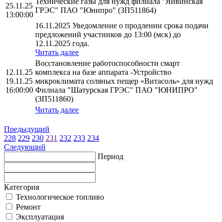
Технические газы для нужд филиала "Яйвинская
25.11.25
ГРЭС" ПАО "Юнипро" (ЗП511864)
13:00:00
16.11.2025 Уведомление о продлении срока подачи
предложений участников до 13:00 (мск) до
12.11.2025 года.
Читать далее
Восстановление работоспособности смарт
12.11.25
комплекса на базе аппарата -Устройство
19.11.25
микроклимата соляных пещер «Витасоль» для нужд
16:00:00
Филиала "Шатурская ГРЭС" ПАО "ЮНИПРО"
(ЗП511860)
Читать далее
Предыдущий
228
229
230
231
232
233
234
Следующий
Период
Категория
Технологическое топливо
Ремонт
Эксплуатация