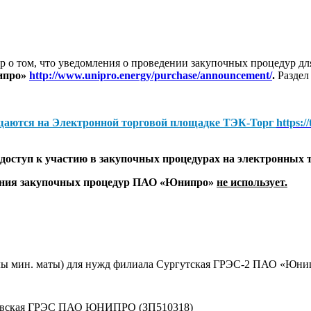
 о том, что уведомления о проведении закупочных процедур 
ипро»
http://www.unipro.energy/purchase/announcement/
.
Раздел
щаются на
Электронной торговой площадке ТЭК-Торг
https:/
оступ к участию в закупочных процедурах на электронных 
дения закупочных процедур ПАО «Юнипро»
не использует.
ы мин. маты) для нужд филиала Сургутская ГРЭС-2 ПАО «Юнип
езовская ГРЭС ПАО ЮНИПРО (ЗП510318)