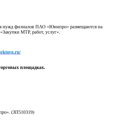
для нужд филиалов ПАО «Юнипро» размещаются на
 «Закупки МТР, работ, услуг».
/tektorg.ru/
торговых площадках.
ро». (ЗП510319)