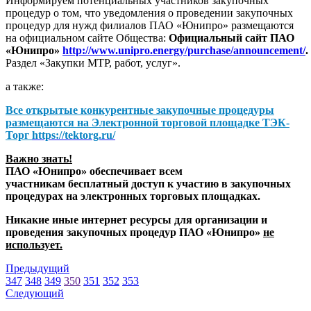
Информируем потенциальных участников закупочных
процедур о том, что уведомления о проведении закупочных
процедур для нужд филиалов ПАО «Юнипро» размещаются
на официальном сайте Общества:
Официальный сайт ПАО
«Юнипро»
http://www.unipro.energy/purchase/announcement/
.
Раздел «Закупки МТР, работ, услуг».
а также:
Все открытые конкурентные закупочные процедуры
размещаются на
Электронной торговой площадке ТЭК-
Торг
https://tektorg.ru/
Важно знать!
ПАО «Юнипро» обеспечивает всем
участникам бесплатный доступ к участию в закупочных
процедурах на электронных торговых площадках.
Никакие иные интернет ресурсы для организации и
проведения закупочных процедур ПАО «Юнипро»
не
использует.
Предыдущий
347
348
349
350
351
352
353
Следующий