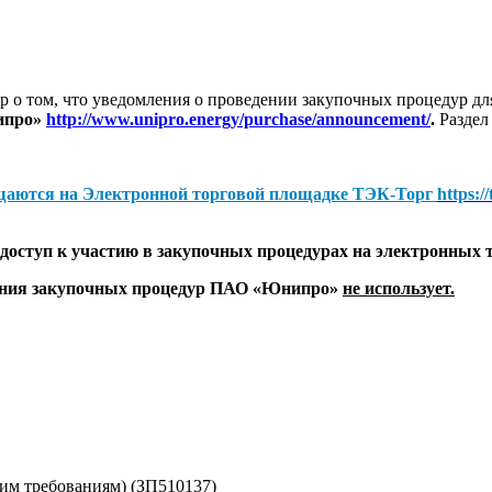
 о том, что уведомления о проведении закупочных процедур 
ипро»
http://www.unipro.energy/purchase/announcement/
.
Раздел
щаются на
Электронной торговой площадке ТЭК-Торг
https:/
оступ к участию в закупочных процедурах на электронных 
дения закупочных процедур ПАО «Юнипро»
не использует.
ким требованиям) (ЗП510137)