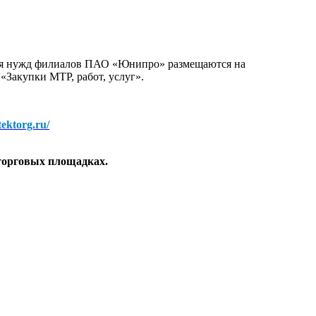
для нужд филиалов ПАО «Юнипро» размещаются на
 «Закупки МТР, работ, услуг».
/tektorg.ru/
торговых площадках.