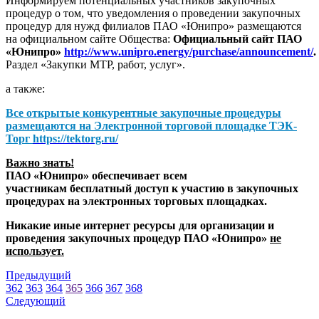
Информируем потенциальных участников закупочных
процедур о том, что уведомления о проведении закупочных
процедур для нужд филиалов ПАО «Юнипро» размещаются
на официальном сайте Общества:
Официальный сайт ПАО
«Юнипро»
http://www.unipro.energy/purchase/announcement/
.
Раздел «Закупки МТР, работ, услуг».
а также:
Все открытые конкурентные закупочные процедуры
размещаются на
Электронной торговой площадке ТЭК-
Торг
https://tektorg.ru/
Важно знать!
ПАО «Юнипро» обеспечивает всем
участникам бесплатный доступ к участию в закупочных
процедурах на электронных торговых площадках.
Никакие иные интернет ресурсы для организации и
проведения закупочных процедур ПАО «Юнипро»
не
использует.
Предыдущий
362
363
364
365
366
367
368
Следующий