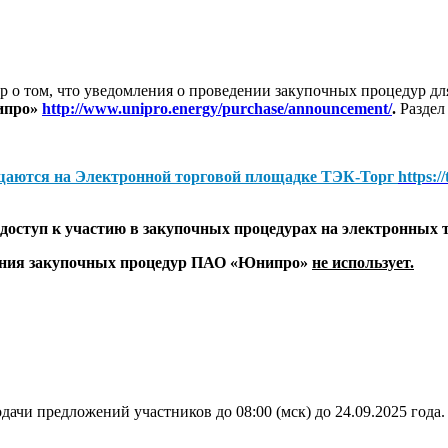
 о том, что уведомления о проведении закупочных процедур 
ипро»
http://www.unipro.energy/purchase/announcement/
.
Раздел
щаются на
Электронной торговой площадке ТЭК-Торг
https:/
оступ к участию в закупочных процедурах на электронных 
дения закупочных процедур ПАО «Юнипро»
не использует.
дачи предложений участников до 08:00 (мск) до 24.09.2025 года.