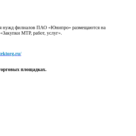
для нужд филиалов ПАО «Юнипро» размещаются на
 «Закупки МТР, работ, услуг».
/tektorg.ru/
торговых площадках.