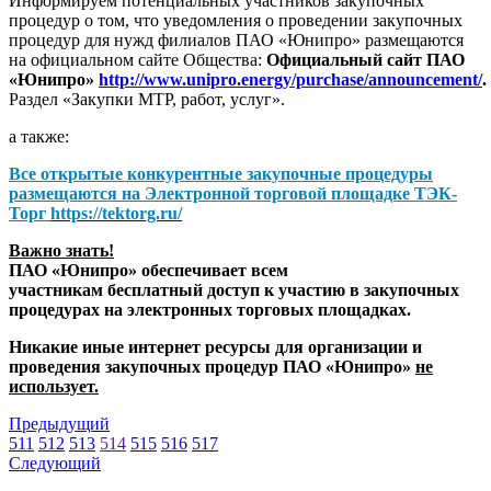
Информируем потенциальных участников закупочных
процедур о том, что уведомления о проведении закупочных
процедур для нужд филиалов ПАО «Юнипро» размещаются
на официальном сайте Общества:
Официальный сайт ПАО
«Юнипро»
http://www.unipro.energy/purchase/announcement/
.
Раздел «Закупки МТР, работ, услуг».
а также:
Все открытые конкурентные закупочные процедуры
размещаются на
Электронной торговой площадке ТЭК-
Торг
https://tektorg.ru/
Важно знать!
ПАО «Юнипро» обеспечивает всем
участникам бесплатный доступ к участию в закупочных
процедурах на электронных торговых площадках.
Никакие иные интернет ресурсы для организации и
проведения закупочных процедур ПАО «Юнипро»
не
использует.
Предыдущий
511
512
513
514
515
516
517
Следующий