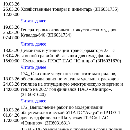
19.03.26
26.03.26
Хозяйственные товары и инвентарь (ЗП6031735)
12:00:00
Читать далее
19.03.26
Генератор высоковольтных акустических ударов
25.03.26
Кувалда-640 (ЗП6031734)
07:47:00
Читать далее
18.03.26
Демонтаж и утилизации трансформатора 23Т с
08.04.26
заменой гравийной засыпки для нужд филиала
15:00:00
"Смоленская ГРЭС" ПАО "Юнипро" (ЗП6031670)
Читать далее
174_ Оказание услуг по экспертизе материалов,
18.03.26
обосновывающих нормативы удельных расходов
24.03.26
топлива на отпущенную электрическую энергию и
14:00:00
тепло на 2027 год филиалов ПАО «Юнипро».
(ЗП6031640)
Читать далее
172_Выполнение работ по модернизации
18.03.26
общетехнологической УПАТС "Avaya" и IP DECT
01.04.26
для нужд филиала «Шатурская ГРЭС» ПАО
17:00:00
«Юнипро». (ЗП6031631)
01.04.2026 Уведомление о продлении срока подачи