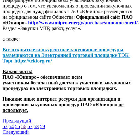
Информируем потенциальных участников закупочных
процедур о том, что уведомления о проведении закупочных
процедур для нужд филиалов ПАО «Юнипро» размещаются
на официальном сайте Общества:
Официальный сайт ПАО
«Юнипро»
http://www.unipro.energy/purchase/announcement/
.
Раздел «Закупки МТР, работ, услуг».
а также:
Все открытые конкурентные закупочные процедуры
размещаются на
Электронной торговой площадке ТЭК-
Торг
https://tektorg.ru/
Важно знать!
ПАО «Юнипро» обеспечивает всем
участникам бесплатный доступ к участию в закупочных
процедурах на электронных торговых площадках.
Никакие иные интернет ресурсы для организации и
проведения закупочных процедур ПАО «Юнипро»
не
использует.
Предыдущий
53
54
55
56
57
58
59
Следующий