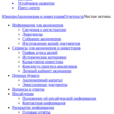
Устойчивое развитие
Пресс-центр
Юнипро
Акционерам и инвесторам
Отчетность
Чистые активы
Информация для акционеров
Сведения о регистраторе
Дивиденды
Собрание акционеров
Изготовление копий документов
Сервисы для акционеров и инвесторов
График курса акций
Исторические котировки
Калькулятор инвестора
Консенсус-прогноз аналитиков
Личный кабинет акционера
Ценные бумаги
Акционерный капитал
Эмиссионные документы
Вопросы и ответы
Инсайдерам
Положение об инсайдерской информации
Контактная информация
Раскрытие информации
Годовые отчёты