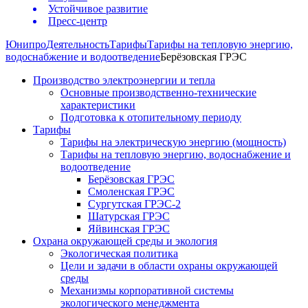
Устойчивое развитие
Пресс-центр
Юнипро
Деятельность
Тарифы
Тарифы на тепловую энергию,
водоснабжение и водоотведение
Берёзовская ГРЭС
Производство электроэнергии и тепла
Основные производственно-технические
характеристики
Подготовка к отопительному периоду
Тарифы
Тарифы на электрическую энергию (мощность)
Тарифы на тепловую энергию, водоснабжение и
водоотведение
Берёзовская ГРЭС
Смоленская ГРЭС
Сургутская ГРЭС-2
Шатурская ГРЭС
Яйвинская ГРЭС
Охрана окружающей среды и экология
Экологическая политика
Цели и задачи в области охраны окружающей
среды
Механизмы корпоративной системы
экологического менеджмента