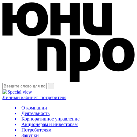
Личный кабинет
потребителя
О компании
Деятельность
Корпоративное управление
Акционерам и инвесторам
Потребителям
Закупки