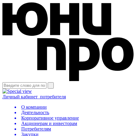
Личный кабинет
потребителя
О компании
Деятельность
Корпоративное управление
Акционерам и инвесторам
Потребителям
Закупки