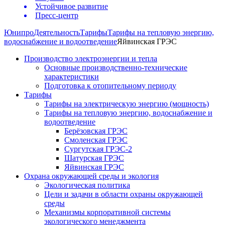
Устойчивое развитие
Пресс-центр
Юнипро
Деятельность
Тарифы
Тарифы на тепловую энергию,
водоснабжение и водоотведение
Яйвинская ГРЭС
Производство электроэнергии и тепла
Основные производственно-технические
характеристики
Подготовка к отопительному периоду
Тарифы
Тарифы на электрическую энергию (мощность)
Тарифы на тепловую энергию, водоснабжение и
водоотведение
Берёзовская ГРЭС
Смоленская ГРЭС
Сургутская ГРЭС-2
Шатурская ГРЭС
Яйвинская ГРЭС
Охрана окружающей среды и экология
Экологическая политика
Цели и задачи в области охраны окружающей
среды
Механизмы корпоративной системы
экологического менеджмента