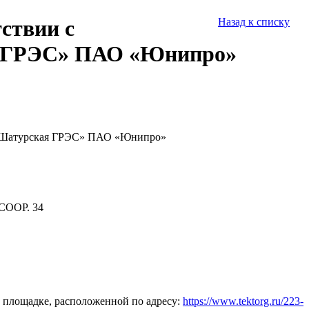
ствии с
Назад к списку
ая ГРЭС» ПАО «Юнипро»
а «Шатурская ГРЭС» ПАО «Юнипро»
СООР. 34
 площадке, расположенной по адресу:
https://www.tektorg.ru/223-