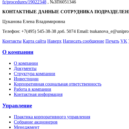
fz/procedures/19022348
, №ЗП6051346
КОНТАКТНЫЕ ДАННЫЕ СОТРУДНИКА ПОДРАЗДЕЛЕН
Цуканова Елена Владимировна
Телефон: +7(495) 545-38-38 доб. 5074 Email: tsukanova_e@unipro
Контакты
Карта сайта
Наверх
Написать сообщение
Печать
VK
О компании
О компании
Документы
Структура компании
Инвестиции
Корпоративная социальная ответственность
Работа в компании
Контактная информация
Управление
Практика корпоративного управления
Собрание акционеров
Менеджмент