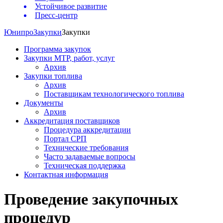
Устойчивое развитие
Пресс-центр
Юнипро
Закупки
Закупки
Программа закупок
Закупки МТР, работ, услуг
Архив
Закупки топлива
Архив
Поставщикам технологического топлива
Документы
Архив
Аккредитация поставщиков
Процедура аккредитации
Портал СРП
Технические требования
Часто задаваемые вопросы
Техническая поддержка
Контактная информация
Проведение закупочных
процедур