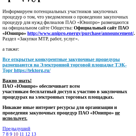
Информируем потенциальных участников закупочных
процедур о том, что уведомления о проведении закупочных
процедур для нужд филиалов ПАО «Юнипро» размещаются
на официальном сайте Общества:
Официальный сайт ПАО
«Юнипро»
http://www.unipro.energy/purchase/announcement/
.
Раздел «Закупки МТР, работ, услуг».
а также:
Все открытые конкурентные закупочные процедуры
размещаются на
Электронной торговой площадке ТЭК-
Торг
https://tektorg.ru/
Важно знать!
ПАО «Юнипро» обеспечивает всем
участникам бесплатный доступ к участию в закупочных
процедурах на электронных торговых площадках.
Никакие иные интернет ресурсы для организации и
проведения закупочных процедур ПАО «Юнипро»
не
использует.
Предыдущий
7
8
9
10
11
12
13