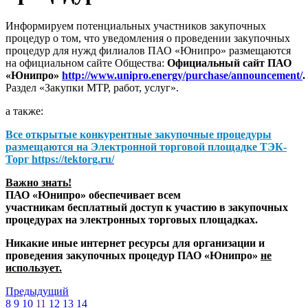
Информируем потенциальных участников закупочных
процедур о том, что уведомления о проведении закупочных
процедур для нужд филиалов ПАО «Юнипро» размещаются
на официальном сайте Общества:
Официальный сайт ПАО
«Юнипро»
http://www.unipro.energy/purchase/announcement/
.
Раздел «Закупки МТР, работ, услуг».
а также:
Все открытые конкурентные закупочные процедуры
размещаются на
Электронной торговой площадке ТЭК-
Торг
https://tektorg.ru/
Важно знать!
ПАО «Юнипро» обеспечивает всем
участникам бесплатный доступ к участию в закупочных
процедурах на электронных торговых площадках.
Никакие иные интернет ресурсы для организации и
проведения закупочных процедур ПАО «Юнипро»
не
использует.
Предыдущий
8
9
10
11
12
13
14