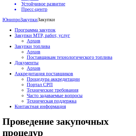
Устойчивое развитие
Пресс-центр
Юнипро
Закупки
Закупки
Программа закупок
Закупки МТР, работ, услуг
Архив
Закупки топлива
Архив
Поставщикам технологического топлива
Документы
Архив
Аккредитация поставщиков
Процедура аккредитации
Портал СРП
Технические требования
Часто задаваемые вопросы
Техническая поддержка
Контактная информация
Проведение закупочных
процедур