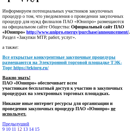
Информируем потенциальных участников закупочных
процедур о том, что уведомления о проведении закупочных
процедур для нужд филиалов ПАО «Юнипро» размещаются
на официальном сайте Общества:
Официальный сайт ПАО
«Юнипро»
http://www.unipro.energy/purchase/announcement/
.
Раздел «Закупки МТР, работ, услуг».
а также:
Все открытые конкурентные закупочные процедуры
размещаются на
Электронной торговой площадке ТЭК-
Торг
https://tektorg.ru/
Важно знать!
ПАО «Юнипро» обеспечивает всем
участникам бесплатный доступ к участию в закупочных
процедурах на электронных торговых площадках.
Никакие иные интернет ресурсы для организации и
проведения закупочных процедур ПАО «Юнипро»
не
использует.
Предыдущий
9
10
11
12
13
14
15