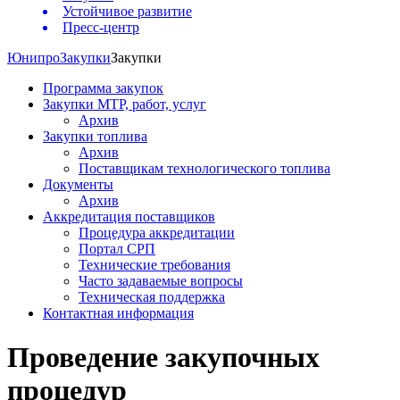
Устойчивое развитие
Пресс-центр
Юнипро
Закупки
Закупки
Программа закупок
Закупки МТР, работ, услуг
Архив
Закупки топлива
Архив
Поставщикам технологического топлива
Документы
Архив
Аккредитация поставщиков
Процедура аккредитации
Портал СРП
Технические требования
Часто задаваемые вопросы
Техническая поддержка
Контактная информация
Проведение закупочных
процедур