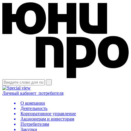
Личный кабинет
потребителя
О компании
Деятельность
Корпоративное управление
Акционерам и инвесторам
Потребителям
Закупки