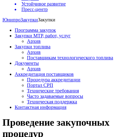
Устойчивое развитие
Пресс-центр
Юнипро
Закупки
Закупки
Программа закупок
Закупки МТР, работ, услуг
Архив
Закупки топлива
Архив
Поставщикам технологического топлива
Документы
Архив
Аккредитация поставщиков
Процедура аккредитации
Портал СРП
Технические требования
Часто задаваемые вопросы
Техническая поддержка
Контактная информация
Проведение закупочных
процедур