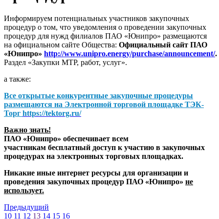
Информируем потенциальных участников закупочных
процедур о том, что уведомления о проведении закупочных
процедур для нужд филиалов ПАО «Юнипро» размещаются
на официальном сайте Общества:
Официальный сайт ПАО
«Юнипро»
http://www.unipro.energy/purchase/announcement/
.
Раздел «Закупки МТР, работ, услуг».
а также:
Все открытые конкурентные закупочные процедуры
размещаются на
Электронной торговой площадке ТЭК-
Торг
https://tektorg.ru/
Важно знать!
ПАО «Юнипро» обеспечивает всем
участникам бесплатный доступ к участию в закупочных
процедурах на электронных торговых площадках.
Никакие иные интернет ресурсы для организации и
проведения закупочных процедур ПАО «Юнипро»
не
использует.
Предыдущий
10
11
12
13
14
15
16