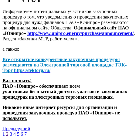
Информируем потенциальных участников закупочных
процедур о том, что уведомления о проведении закупочных
процедур для нужд филиалов ПАО «Юнипро» размещаются
на официальном сайте Общества:
Официальный сайт ПАО
«Юнипро»
http://www.unipro.energy/purchase/announcement/
.
Раздел «Закупки МТР, работ, услуг».
а также:
Все открытые конкурентные закупочные процедуры
размещаются на
Электронной торговой площадке ТЭК-
Торг
https://tektorg.ru/
Важно знать!
ПАО «Юнипро» обеспечивает всем
участникам бесплатный доступ к участию в закупочных
процедурах на электронных торговых площадках.
Никакие иные интернет ресурсы для организации и
проведения закупочных процедур ПАО «Юнипро»
не
использует.
Предыдущий
1
2
3
4
5
6
7