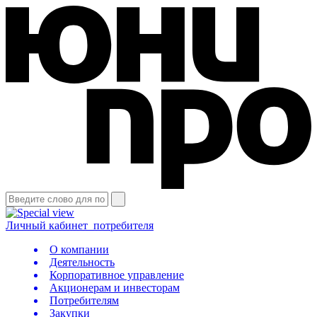
Личный кабинет
потребителя
О компании
Деятельность
Корпоративное управление
Акционерам и инвесторам
Потребителям
Закупки