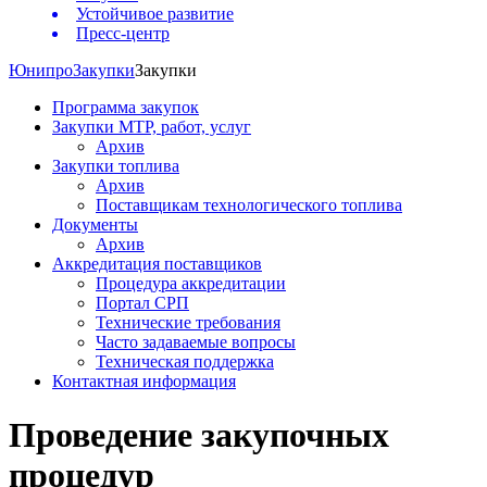
Устойчивое развитие
Пресс-центр
Юнипро
Закупки
Закупки
Программа закупок
Закупки МТР, работ, услуг
Архив
Закупки топлива
Архив
Поставщикам технологического топлива
Документы
Архив
Аккредитация поставщиков
Процедура аккредитации
Портал СРП
Технические требования
Часто задаваемые вопросы
Техническая поддержка
Контактная информация
Проведение закупочных
процедур