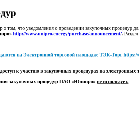
едур
 о том, что уведомления о проведении закупочных процедур 
ипро»
http://www.unipro.energy/purchase/announcement/
.
Раздел
щаются на
Электронной торговой площадке ТЭК-Торг
https:/
оступ к участию в закупочных процедурах на электронных 
дения закупочных процедур ПАО «Юнипро»
не использует.