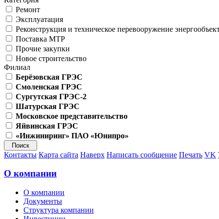
Ремонт
Эксплуатация
Реконструкция и техническое перевооружение энергообъек
Поставка МТР
Прочие закупки
Новое строительство
Филиал
Берёзовская ГРЭС
Смоленская ГРЭС
Сургутская ГРЭС-2
Шатурская ГРЭС
Московское представительство
Яйвинская ГРЭС
«Инжиниринг» ПАО «Юнипро»
Контакты
Карта сайта
Наверх
Написать сообщение
Печать
VK
О компании
О компании
Документы
Структура компании
Инвестиции