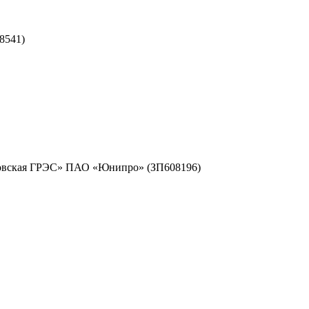
8541)
резовская ГРЭС» ПАО «Юнипро» (ЗП608196)