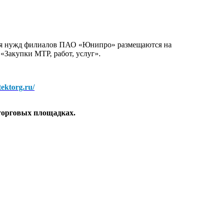
для нужд филиалов ПАО «Юнипро» размещаются на
 «Закупки МТР, работ, услуг».
/tektorg.ru/
торговых площадках.