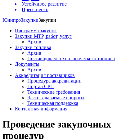
Устойчивое развитие
Пресс-центр
Юнипро
Закупки
Закупки
Программа закупок
Закупки МТР, работ, услуг
Архив
Закупки топлива
Архив
Поставщикам технологического топлива
Документы
Архив
Аккредитация поставщиков
Процедура аккредитации
Портал СРП
Технические требования
Часто задаваемые вопросы
Техническая поддержка
Контактная информация
Проведение закупочных
процедур