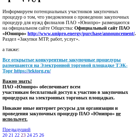
Информируем потенциальных участников закупочных
процедур о том, что уведомления о проведении закупочных
процедур для нужд филиалов ПАО «Юнипро» размещаются
на официальном сайте Общества:
Официальный сайт ПАО
«Юнипро»
http://www.unipro.energy/purchase/announcement/
.
Раздел «Закупки МТР, работ, услуг».
а также:
Все открытые конкурентные закупочные процедуры
размещаются на
Электронной торговой площадке ТЭК-
Торг
https://tektorg.ru/
Важно знать!
ПАО «Юнипро» обеспечивает всем
участникам бесплатный доступ к участию в закупочных
процедурах на электронных торговых площадках.
Никакие иные интернет ресурсы для организации и
проведения закупочных процедур ПАО «Юнипро»
не
использует.
Предыдущий
20
21
22
23
24
25
26