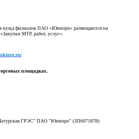
для нужд филиалов ПАО «Юнипро» размещаются на
 «Закупки МТР, работ, услуг».
/tektorg.ru/
торговых площадках.
"Шатурская ГРЭС" ПАО "Юнипро" (ЗП6071878)