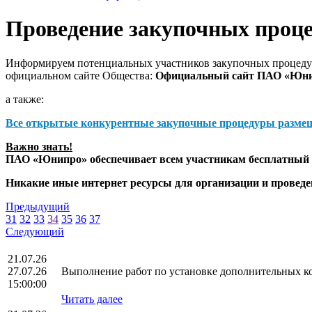
Проведение закупочных проц
Информируем потенциальных участников закупочных процедур
официальном сайте Общества:
Официальный сайт ПАО «Юн
а также:
Все открытые конкурентные закупочные процедуры разме
Важно знать!
ПАО «Юнипро» обеспечивает всем участникам бесплатный д
Никакие иные интернет ресурсы для организации и прове
Предыдущий
31
32
33
34
35
36
37
Следующий
21.07.26
27.07.26
Выполнение работ по установке дополнительных 
15:00:00
Читать далее