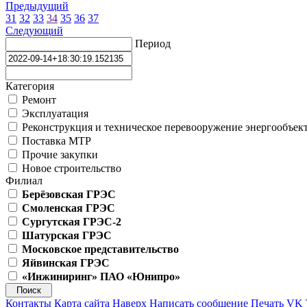
Предыдущий
31
32
33
34
35
36
37
Следующий
Период
Категория
Ремонт
Эксплуатация
Реконструкция и техническое перевооружение энергообъек
Поставка МТР
Прочие закупки
Новое строительство
Филиал
Берёзовская ГРЭС
Смоленская ГРЭС
Сургутская ГРЭС-2
Шатурская ГРЭС
Московское представительство
Яйвинская ГРЭС
«Инжиниринг» ПАО «Юнипро»
Контакты
Карта сайта
Наверх
Написать сообщение
Печать
VK