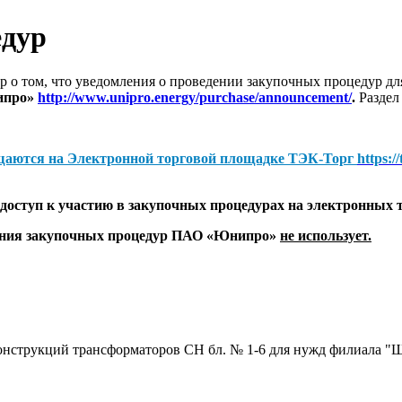
едур
 о том, что уведомления о проведении закупочных процедур 
ипро»
http://www.unipro.energy/purchase/announcement/
.
Раздел
щаются на
Электронной торговой площадке ТЭК-Торг
https:/
оступ к участию в закупочных процедурах на электронных 
дения закупочных процедур ПАО «Юнипро»
не использует.
конструкций трансформаторов СН бл. № 1-6 для нужд филиала 