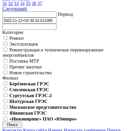
31
32
33
34
35
36
37
Следующий
Период
Категория
Ремонт
Эксплуатация
Реконструкция и техническое перевооружение
энергообъектов
Поставка МТР
Прочие закупки
Новое строительство
Филиал
Берёзовская ГРЭС
Смоленская ГРЭС
Сургутская ГРЭС-2
Шатурская ГРЭС
Московское представительство
Яйвинская ГРЭС
«Инжиниринг» ПАО «Юнипро»
Контакты
Карта сайта
Наверх
Написать сообщение
Печать