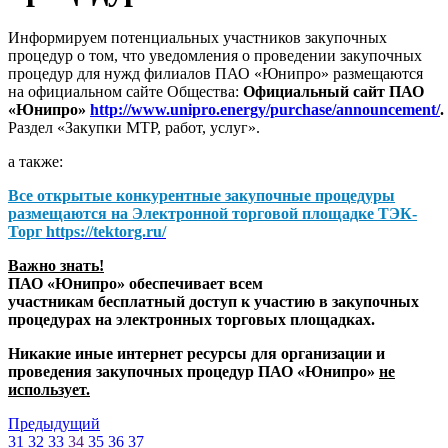
Информируем потенциальных участников закупочных
процедур о том, что уведомления о проведении закупочных
процедур для нужд филиалов ПАО «Юнипро» размещаются
на официальном сайте Общества:
Официальный сайт ПАО
«Юнипро»
http://www.unipro.energy/purchase/announcement/
.
Раздел «Закупки МТР, работ, услуг».
а также:
Все открытые конкурентные закупочные процедуры
размещаются на
Электронной торговой площадке ТЭК-
Торг
https://tektorg.ru/
Важно знать!
ПАО «Юнипро» обеспечивает всем
участникам бесплатный доступ к участию в закупочных
процедурах на электронных торговых площадках.
Никакие иные интернет ресурсы для организации и
проведения закупочных процедур ПАО «Юнипро»
не
использует.
Предыдущий
31
32
33
34
35
36
37