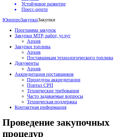
Устойчивое развитие
Пресс-центр
Юнипро
Закупки
Закупки
Программа закупок
Закупки МТР, работ, услуг
Архив
Закупки топлива
Архив
Поставщикам технологического топлива
Документы
Архив
Аккредитация поставщиков
Процедура аккредитации
Портал СРП
Технические требования
Часто задаваемые вопросы
Техническая поддержка
Контактная информация
Проведение закупочных
процедур