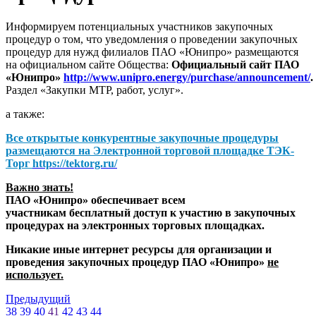
Информируем потенциальных участников закупочных
процедур о том, что уведомления о проведении закупочных
процедур для нужд филиалов ПАО «Юнипро» размещаются
на официальном сайте Общества:
Официальный сайт ПАО
«Юнипро»
http://www.unipro.energy/purchase/announcement/
.
Раздел «Закупки МТР, работ, услуг».
а также:
Все открытые конкурентные закупочные процедуры
размещаются на
Электронной торговой площадке ТЭК-
Торг
https://tektorg.ru/
Важно знать!
ПАО «Юнипро» обеспечивает всем
участникам бесплатный доступ к участию в закупочных
процедурах на электронных торговых площадках.
Никакие иные интернет ресурсы для организации и
проведения закупочных процедур ПАО «Юнипро»
не
использует.
Предыдущий
38
39
40
41
42
43
44