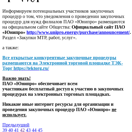
Информируем потенциальных участников закупочных
процедур о том, что уведомления о проведении закупочных
процедур для нужд филиалов ПАО «Юнипро» размещаются
на официальном сайте Общества:
Официальный сайт ПАО
«Юнипро»
http://www.unipro.energy/purchase/announcement/
.
Раздел «Закупки МТР, работ, услуг».
а также:
Все открытые конкурентные закупочные процедуры
размещаются на
Электронной торговой площадке ТЭК-
Торг
https://tektorg.ru/
Важно знать!
ПАО «Юнипро» обеспечивает всем
участникам бесплатный доступ к участию в закупочных
процедурах на электронных торговых площадках.
Никакие иные интернет ресурсы для организации и
проведения закупочных процедур ПАО «Юнипро»
не
использует.
Предыдущий
39
40
41
42
43
44
45