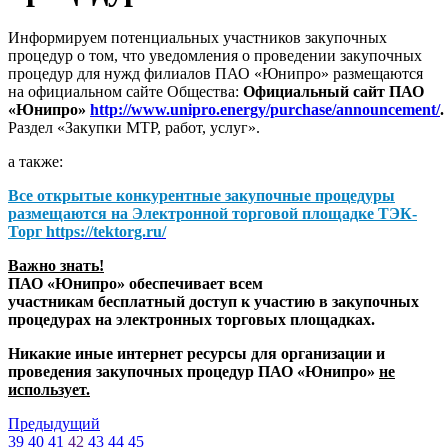
Информируем потенциальных участников закупочных
процедур о том, что уведомления о проведении закупочных
процедур для нужд филиалов ПАО «Юнипро» размещаются
на официальном сайте Общества:
Официальный сайт ПАО
«Юнипро»
http://www.unipro.energy/purchase/announcement/
.
Раздел «Закупки МТР, работ, услуг».
а также:
Все открытые конкурентные закупочные процедуры
размещаются на
Электронной торговой площадке ТЭК-
Торг
https://tektorg.ru/
Важно знать!
ПАО «Юнипро» обеспечивает всем
участникам бесплатный доступ к участию в закупочных
процедурах на электронных торговых площадках.
Никакие иные интернет ресурсы для организации и
проведения закупочных процедур ПАО «Юнипро»
не
использует.
Предыдущий
39
40
41
42
43
44
45