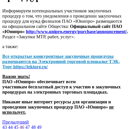
Информируем потенциальных участников закупочных
процедур о том, что уведомления о проведении закупочных
процедур для нужд филиалов ПАО «Юнипро» размещаются
на официальном сайте Общества:
Официальный сайт ПАО
«Юнипро»
http://www.unipro.energy/purchase/announcement/
.
Раздел «Закупки МТР, работ, услуг».
а также:
Все открытые конкурентные закупочные процедуры
размещаются на
Электронной торговой площадке ТЭК-
Торг
https://tektorg.ru/
Важно знать!
ПАО «Юнипро» обеспечивает всем
участникам бесплатный доступ к участию в закупочных
процедурах на электронных торговых площадках.
Никакие иные интернет ресурсы для организации и
проведения закупочных процедур ПАО «Юнипро»
не
использует.
Предыдущий
43
44
45
46
47
48
49