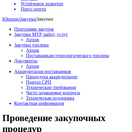
Устойчивое развитие
Пресс-центр
Юнипро
Закупки
Закупки
Программа закупок
Закупки МТР, работ, услуг
Архив
Закупки топлива
Архив
Поставщикам технологического топлива
Документы
Архив
Аккредитация поставщиков
Процедура аккредитации
Портал СРП
Технические требования
Часто задаваемые вопросы
Техническая поддержка
Контактная информация
Проведение закупочных
процедур