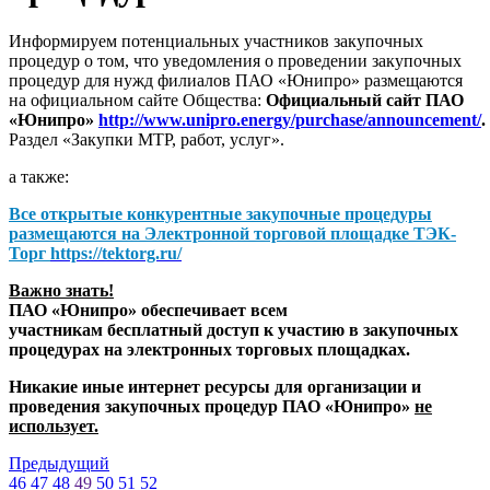
Информируем потенциальных участников закупочных
процедур о том, что уведомления о проведении закупочных
процедур для нужд филиалов ПАО «Юнипро» размещаются
на официальном сайте Общества:
Официальный сайт ПАО
«Юнипро»
http://www.unipro.energy/purchase/announcement/
.
Раздел «Закупки МТР, работ, услуг».
а также:
Все открытые конкурентные закупочные процедуры
размещаются на
Электронной торговой площадке ТЭК-
Торг
https://tektorg.ru/
Важно знать!
ПАО «Юнипро» обеспечивает всем
участникам бесплатный доступ к участию в закупочных
процедурах на электронных торговых площадках.
Никакие иные интернет ресурсы для организации и
проведения закупочных процедур ПАО «Юнипро»
не
использует.
Предыдущий
46
47
48
49
50
51
52