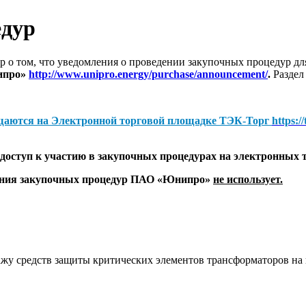
едур
 о том, что уведомления о проведении закупочных процедур 
ипро»
http://www.unipro.energy/purchase/announcement/
.
Раздел
щаются на
Электронной торговой площадке ТЭК-Торг
https:/
оступ к участию в закупочных процедурах на электронных 
дения закупочных процедур ПАО «Юнипро»
не использует.
жу средств защиты критических элементов трансформаторов н