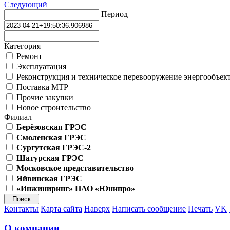
Следующий
Период
Категория
Ремонт
Эксплуатация
Реконструкция и техническое перевооружение энергообъек
Поставка МТР
Прочие закупки
Новое строительство
Филиал
Берёзовская ГРЭС
Смоленская ГРЭС
Сургутская ГРЭС-2
Шатурская ГРЭС
Московское представительство
Яйвинская ГРЭС
«Инжиниринг» ПАО «Юнипро»
Контакты
Карта сайта
Наверх
Написать сообщение
Печать
VK
О компании