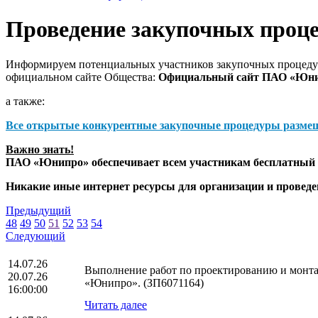
Проведение закупочных проц
Информируем потенциальных участников закупочных процедур
официальном сайте Общества:
Официальный сайт ПАО «Юн
а также:
Все открытые конкурентные закупочные процедуры разме
Важно знать!
ПАО «Юнипро» обеспечивает всем участникам бесплатный д
Никакие иные интернет ресурсы для организации и прове
Предыдущий
48
49
50
51
52
53
54
Следующий
14.07.26
Выполнение работ по проектированию и монта
20.07.26
«Юнипро». (ЗП6071164)
16:00:00
Читать далее