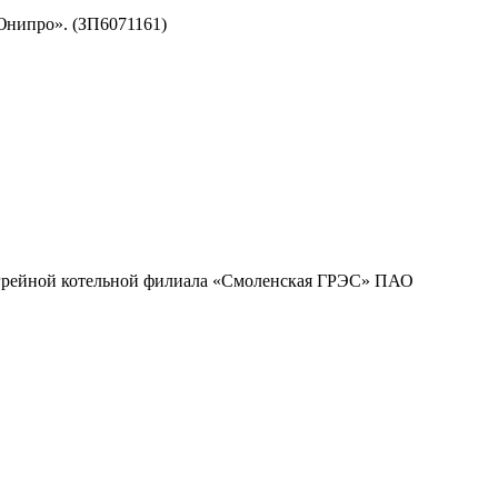
Юнипро». (ЗП6071161)
огрейной котельной филиала «Смоленская ГРЭС» ПАО