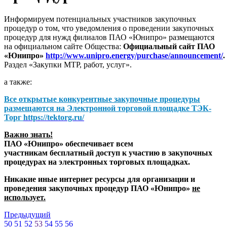
Информируем потенциальных участников закупочных
процедур о том, что уведомления о проведении закупочных
процедур для нужд филиалов ПАО «Юнипро» размещаются
на официальном сайте Общества:
Официальный сайт ПАО
«Юнипро»
http://www.unipro.energy/purchase/announcement/
.
Раздел «Закупки МТР, работ, услуг».
а также:
Все открытые конкурентные закупочные процедуры
размещаются на
Электронной торговой площадке ТЭК-
Торг
https://tektorg.ru/
Важно знать!
ПАО «Юнипро» обеспечивает всем
участникам бесплатный доступ к участию в закупочных
процедурах на электронных торговых площадках.
Никакие иные интернет ресурсы для организации и
проведения закупочных процедур ПАО «Юнипро»
не
использует.
Предыдущий
50
51
52
53
54
55
56