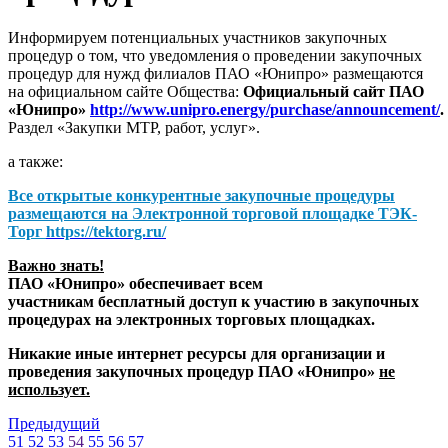
Информируем потенциальных участников закупочных
процедур о том, что уведомления о проведении закупочных
процедур для нужд филиалов ПАО «Юнипро» размещаются
на официальном сайте Общества:
Официальный сайт ПАО
«Юнипро»
http://www.unipro.energy/purchase/announcement/
.
Раздел «Закупки МТР, работ, услуг».
а также:
Все открытые конкурентные закупочные процедуры
размещаются на
Электронной торговой площадке ТЭК-
Торг
https://tektorg.ru/
Важно знать!
ПАО «Юнипро» обеспечивает всем
участникам бесплатный доступ к участию в закупочных
процедурах на электронных торговых площадках.
Никакие иные интернет ресурсы для организации и
проведения закупочных процедур ПАО «Юнипро»
не
использует.
Предыдущий
51
52
53
54
55
56
57