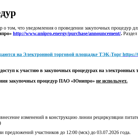
едур
 о том, что уведомления о проведении закупочных процедур 
ипро»
http://www.unipro.energy/purchase/announcement/
.
Раздел
щаются на
Электронной торговой площадке ТЭК-Торг
https:/
оступ к участию в закупочных процедурах на электронных 
дения закупочных процедур ПАО «Юнипро»
не использует.
 внесение изменений в конструкцию линии рециркуляции питате
)
и предложений участников до 12:00 (мск) до 03.07.2026 года.