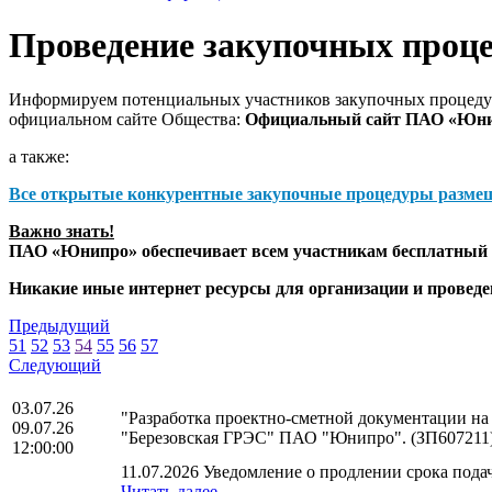
Проведение закупочных проц
Информируем потенциальных участников закупочных процедур
официальном сайте Общества:
Официальный сайт ПАО «Юн
а также:
Все открытые конкурентные закупочные процедуры разме
Важно знать!
ПАО «Юнипро» обеспечивает всем участникам бесплатный д
Никакие иные интернет ресурсы для организации и прове
Предыдущий
51
52
53
54
55
56
57
Следующий
03.07.26
"Разработка проектно-сметной документации на
09.07.26
"Березовская ГРЭС" ПАО "Юнипро". (ЗП607211
12:00:00
11.07.2026 Уведомление о продлении срока подач
Читать далее