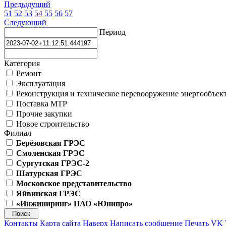
Предыдущий
51
52
53
54
55
56
57
Следующий
Период
Категория
Ремонт
Эксплуатация
Реконструкция и техническое перевооружение энергообъек
Поставка МТР
Прочие закупки
Новое строительство
Филиал
Берёзовская ГРЭС
Смоленская ГРЭС
Сургутская ГРЭС-2
Шатурская ГРЭС
Московское представительство
Яйвинская ГРЭС
«Инжиниринг» ПАО «Юнипро»
Контакты
Карта сайта
Наверх
Написать сообщение
Печать
VK