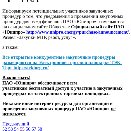
Информируем потенциальных участников закупочных
процедур о том, что уведомления о проведении закупочных
процедур для нужд филиалов ПАО «Юнипро» размещаются
на официальном сайте Общества:
Официальный сайт ПАО
«Юнипро»
http://www.unipro.energy/purchase/announcement/
.
Раздел «Закупки МТР, работ, услуг».
а также:
Все открытые конкурентные закупочные процедуры
размещаются на
Электронной торговой площадке ТЭК-
Торг
https://tektorg.ru/
Важно знать!
ПАО «Юнипро» обеспечивает всем
участникам бесплатный доступ к участию в закупочных
процедурах на электронных торговых площадках.
Никакие иные интернет ресурсы для организации и
проведения закупочных процедур ПАО «Юнипро»
не
использует.
Предыдущий
52
53
54
55
56
57
58