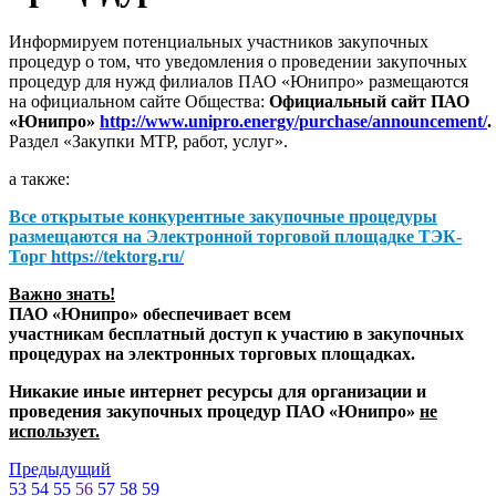
Информируем потенциальных участников закупочных
процедур о том, что уведомления о проведении закупочных
процедур для нужд филиалов ПАО «Юнипро» размещаются
на официальном сайте Общества:
Официальный сайт ПАО
«Юнипро»
http://www.unipro.energy/purchase/announcement/
.
Раздел «Закупки МТР, работ, услуг».
а также:
Все открытые конкурентные закупочные процедуры
размещаются на
Электронной торговой площадке ТЭК-
Торг
https://tektorg.ru/
Важно знать!
ПАО «Юнипро» обеспечивает всем
участникам бесплатный доступ к участию в закупочных
процедурах на электронных торговых площадках.
Никакие иные интернет ресурсы для организации и
проведения закупочных процедур ПАО «Юнипро»
не
использует.
Предыдущий
53
54
55
56
57
58
59