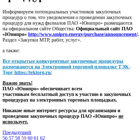
Информируем потенциальных участников закупочных
процедур о том, что уведомления о проведении закупочных
процедур для нужд филиалов ПАО «Юнипро» размещаются
на официальном сайте Общества:
Официальный сайт ПАО
«Юнипро»
http://www.unipro.energy/purchase/announcement/
.
Раздел «Закупки МТР, работ, услуг».
а также:
Все открытые конкурентные закупочные процедуры
размещаются на
Электронной торговой площадке ТЭК-
Торг
https://tektorg.ru/
Важно знать!
ПАО «Юнипро» обеспечивает всем
участникам бесплатный доступ к участию в закупочных
процедурах на электронных торговых площадках.
Никакие иные интернет ресурсы для организации и
проведения закупочных процедур ПАО «Юнипро»
не
использует.
Предыдущий
56
57
58
59
60
61
62