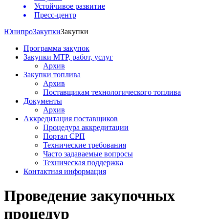
Устойчивое развитие
Пресс-центр
Юнипро
Закупки
Закупки
Программа закупок
Закупки МТР, работ, услуг
Архив
Закупки топлива
Архив
Поставщикам технологического топлива
Документы
Архив
Аккредитация поставщиков
Процедура аккредитации
Портал СРП
Технические требования
Часто задаваемые вопросы
Техническая поддержка
Контактная информация
Проведение закупочных
процедур