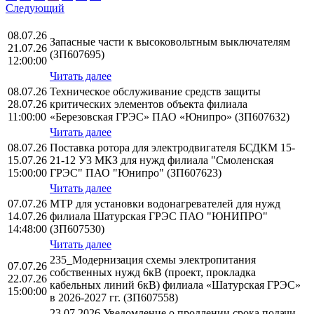
Следующий
08.07.26
Запасные части к высоковольтным выключателям
21.07.26
(ЗП607695)
12:00:00
Читать далее
08.07.26
Техническое обслуживание средств защиты
28.07.26
критических элементов объекта филиала
11:00:00
«Березовская ГРЭС» ПАО «Юнипро» (ЗП607632)
Читать далее
08.07.26
Поставка ротора для электродвигателя БСДКМ 15-
15.07.26
21-12 У3 МКЗ для нужд филиала "Смоленская
15:00:00
ГРЭС" ПАО "Юнипро" (ЗП607623)
Читать далее
07.07.26
МТР для установки водонагревателей для нужд
14.07.26
филиала Шатурская ГРЭС ПАО "ЮНИПРО"
14:48:00
(ЗП607530)
Читать далее
235_Модернизация схемы электропитания
07.07.26
собственных нужд 6кВ (проект, прокладка
22.07.26
кабельных линий 6кВ) филиала «Шатурская ГРЭС»
15:00:00
в 2026-2027 гг. (ЗП607558)
23.07.2026 Уведомление о продлении срока подачи