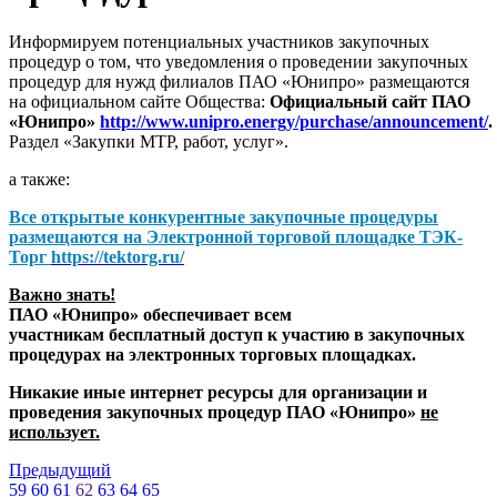
Информируем потенциальных участников закупочных
процедур о том, что уведомления о проведении закупочных
процедур для нужд филиалов ПАО «Юнипро» размещаются
на официальном сайте Общества:
Официальный сайт ПАО
«Юнипро»
http://www.unipro.energy/purchase/announcement/
.
Раздел «Закупки МТР, работ, услуг».
а также:
Все открытые конкурентные закупочные процедуры
размещаются на
Электронной торговой площадке ТЭК-
Торг
https://tektorg.ru/
Важно знать!
ПАО «Юнипро» обеспечивает всем
участникам бесплатный доступ к участию в закупочных
процедурах на электронных торговых площадках.
Никакие иные интернет ресурсы для организации и
проведения закупочных процедур ПАО «Юнипро»
не
использует.
Предыдущий
59
60
61
62
63
64
65