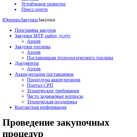
Устойчивое развитие
Пресс-центр
Юнипро
Закупки
Закупки
Программа закупок
Закупки МТР, работ, услуг
Архив
Закупки топлива
Архив
Поставщикам технологического топлива
Документы
Архив
Аккредитация поставщиков
Процедура аккредитации
Портал СРП
Технические требования
Часто задаваемые вопросы
Техническая поддержка
Контактная информация
Проведение закупочных
процедур