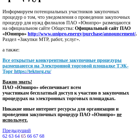
Информируем потенциальных участников закупочных
процедур о том, что уведомления о проведении закупочных
процедур для нужд филиалов ПАО «Юнипро» размещаются
на официальном сайте Общества:
Официальный сайт ПАО
«Юнипро»
http://www.unipro.energy/purchase/announcement/
.
Раздел «Закупки МТР, работ, услуг».
а также:
Все открытые конкурентные закупочные процедуры
размещаются на
Электронной торговой площадке ТЭК-
Торг
https://tektorg.ru/
Важно знать!
ПАО «Юнипро» обеспечивает всем
участникам бесплатный доступ к участию в закупочных
процедурах на электронных торговых площадках.
Никакие иные интернет ресурсы для организации и
проведения закупочных процедур ПАО «Юнипро»
не
использует.
Предыдущий
62
63
64
65
66
67
68