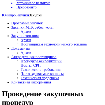
Устойчивое развитие
Пресс-центр
Юнипро
Закупки
Закупки
Программа закупок
Закупки МТР, работ, услуг
Архив
Закупки топлива
Архив
Поставщикам технологического топлива
Документы
Архив
Аккредитация поставщиков
Процедура аккредитации
Портал СРП
Технические требования
Часто задаваемые вопросы
Техническая поддержка
Контактная информация
Проведение закупочных
процедур