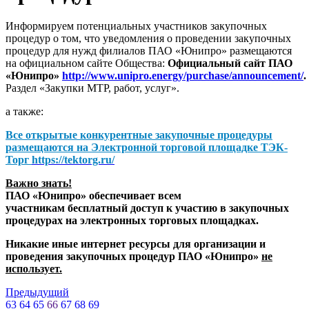
Информируем потенциальных участников закупочных
процедур о том, что уведомления о проведении закупочных
процедур для нужд филиалов ПАО «Юнипро» размещаются
на официальном сайте Общества:
Официальный сайт ПАО
«Юнипро»
http://www.unipro.energy/purchase/announcement/
.
Раздел «Закупки МТР, работ, услуг».
а также:
Все открытые конкурентные закупочные процедуры
размещаются на
Электронной торговой площадке ТЭК-
Торг
https://tektorg.ru/
Важно знать!
ПАО «Юнипро» обеспечивает всем
участникам бесплатный доступ к участию в закупочных
процедурах на электронных торговых площадках.
Никакие иные интернет ресурсы для организации и
проведения закупочных процедур ПАО «Юнипро»
не
использует.
Предыдущий
63
64
65
66
67
68
69