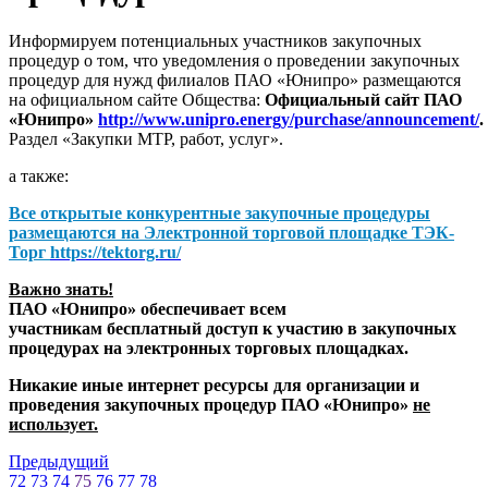
Информируем потенциальных участников закупочных
процедур о том, что уведомления о проведении закупочных
процедур для нужд филиалов ПАО «Юнипро» размещаются
на официальном сайте Общества:
Официальный сайт ПАО
«Юнипро»
http://www.unipro.energy/purchase/announcement/
.
Раздел «Закупки МТР, работ, услуг».
а также:
Все открытые конкурентные закупочные процедуры
размещаются на
Электронной торговой площадке ТЭК-
Торг
https://tektorg.ru/
Важно знать!
ПАО «Юнипро» обеспечивает всем
участникам бесплатный доступ к участию в закупочных
процедурах на электронных торговых площадках.
Никакие иные интернет ресурсы для организации и
проведения закупочных процедур ПАО «Юнипро»
не
использует.
Предыдущий
72
73
74
75
76
77
78