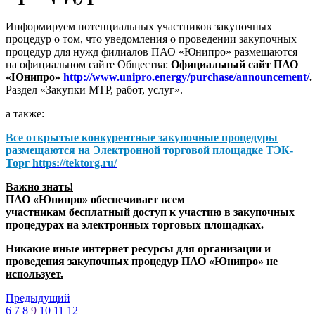
Информируем потенциальных участников закупочных
процедур о том, что уведомления о проведении закупочных
процедур для нужд филиалов ПАО «Юнипро» размещаются
на официальном сайте Общества:
Официальный сайт ПАО
«Юнипро»
http://www.unipro.energy/purchase/announcement/
.
Раздел «Закупки МТР, работ, услуг».
а также:
Все открытые конкурентные закупочные процедуры
размещаются на
Электронной торговой площадке ТЭК-
Торг
https://tektorg.ru/
Важно знать!
ПАО «Юнипро» обеспечивает всем
участникам бесплатный доступ к участию в закупочных
процедурах на электронных торговых площадках.
Никакие иные интернет ресурсы для организации и
проведения закупочных процедур ПАО «Юнипро»
не
использует.
Предыдущий
6
7
8
9
10
11
12