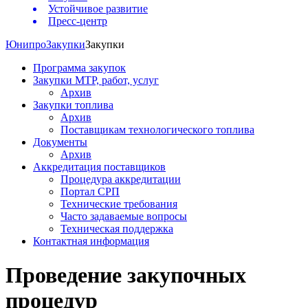
Устойчивое развитие
Пресс-центр
Юнипро
Закупки
Закупки
Программа закупок
Закупки МТР, работ, услуг
Архив
Закупки топлива
Архив
Поставщикам технологического топлива
Документы
Архив
Аккредитация поставщиков
Процедура аккредитации
Портал СРП
Технические требования
Часто задаваемые вопросы
Техническая поддержка
Контактная информация
Проведение закупочных
процедур