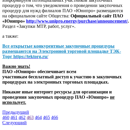
Информируем потенциальных участников закупочных
процедур о том, что уведомления о проведении закупочных
процедур для нужд филиалов ПАО «Юнипро» размещаются
на официальном сайте Общества:
Официальный сайт ПАО
«Юнипро»
http://www.unipro.energy/purchase/announcement/
.
Раздел «Закупки МТР, работ, услуг».
а также:
Все открытые конкурентные закупочные процедуры
размещаются на
Электронной торговой площадке ТЭК-
Торг
https://tektorg.ru/
Важно знать!
ПАО «Юнипро» обеспечивает всем
участникам бесплатный доступ к участию в закупочных
процедурах на электронных торговых площадках.
Никакие иные интернет ресурсы для организации и
проведения закупочных процедур ПАО «Юнипро»
не
использует.
Предыдущий
460
461
462
463
464
465
466
Следующий