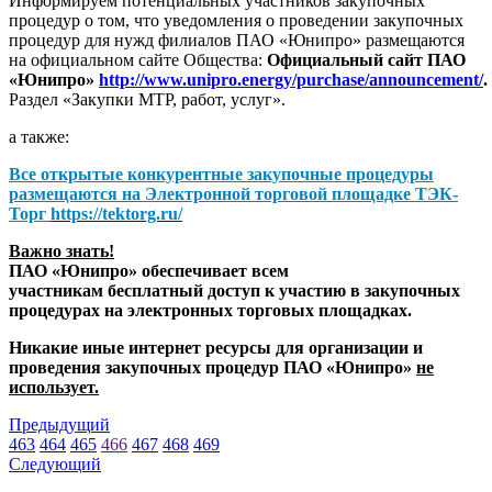
Информируем потенциальных участников закупочных
процедур о том, что уведомления о проведении закупочных
процедур для нужд филиалов ПАО «Юнипро» размещаются
на официальном сайте Общества:
Официальный сайт ПАО
«Юнипро»
http://www.unipro.energy/purchase/announcement/
.
Раздел «Закупки МТР, работ, услуг».
а также:
Все открытые конкурентные закупочные процедуры
размещаются на
Электронной торговой площадке ТЭК-
Торг
https://tektorg.ru/
Важно знать!
ПАО «Юнипро» обеспечивает всем
участникам бесплатный доступ к участию в закупочных
процедурах на электронных торговых площадках.
Никакие иные интернет ресурсы для организации и
проведения закупочных процедур ПАО «Юнипро»
не
использует.
Предыдущий
463
464
465
466
467
468
469
Следующий