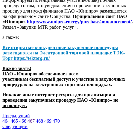
Информируем потенциальных участников закупочных
процедур о том, что уведомления о проведении закупочных
процедур для нужд филиалов ПАО «Юнипро» размещаются
на официальном сайте Общества:
Официальный сайт ПАО
«Юнипро»
http://www.unipro.energy/purchase/announcement/
.
Раздел «Закупки МТР, работ, услуг».
а также:
Все открытые конкурентные закупочные процедуры
размещаются на
Электронной торговой площадке ТЭК-
Торг
https://tektorg.ru/
Важно знать!
ПАО «Юнипро» обеспечивает всем
участникам бесплатный доступ к участию в закупочных
процедурах на электронных торговых площадках.
Никакие иные интернет ресурсы для организации и
проведения закупочных процедур ПАО «Юнипро»
не
использует.
Предыдущий
464
465
466
467
468
469
470
Следующий