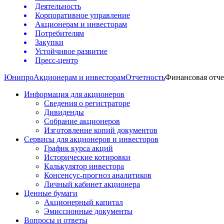
Деятельность
Корпоративное управление
Акционерам и инвесторам
Потребителям
Закупки
Устойчивое развитие
Пресс-центр
Юнипро
Акционерам и инвесторам
Отчетность
Финансовая отче
Информация для акционеров
Сведения о регистраторе
Дивиденды
Собрание акционеров
Изготовление копий документов
Сервисы для акционеров и инвесторов
График курса акций
Исторические котировки
Калькулятор инвестора
Консенсус-прогноз аналитиков
Личный кабинет акционера
Ценные бумаги
Акционерный капитал
Эмиссионные документы
Вопросы и ответы