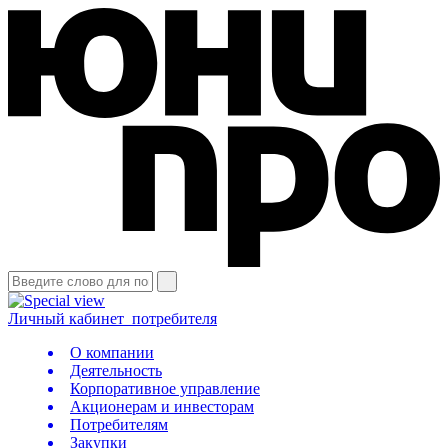
Личный кабинет
потребителя
О компании
Деятельность
Корпоративное управление
Акционерам и инвесторам
Потребителям
Закупки