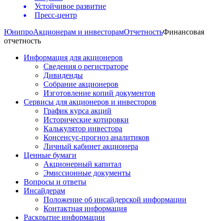
Устойчивое развитие
Пресс-центр
Юнипро
Акционерам и инвесторам
Отчетность
Финансовая
отчетность
Информация для акционеров
Сведения о регистраторе
Дивиденды
Собрание акционеров
Изготовление копий документов
Сервисы для акционеров и инвесторов
График курса акций
Исторические котировки
Калькулятор инвестора
Консенсус-прогноз аналитиков
Личный кабинет акционера
Ценные бумаги
Акционерный капитал
Эмиссионные документы
Вопросы и ответы
Инсайдерам
Положение об инсайдерской информации
Контактная информация
Раскрытие информации