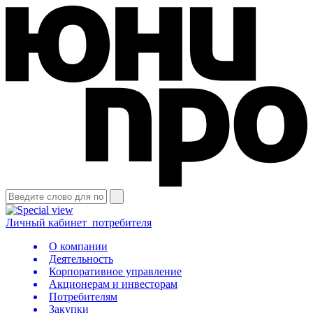
Личный кабинет
потребителя
О компании
Деятельность
Корпоративное управление
Акционерам и инвесторам
Потребителям
Закупки