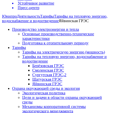
Устойчивое развитие
Пресс-центр
Юнипро
Деятельность
Тарифы
Тарифы на тепловую энергию,
водоснабжение и водоотведение
Яйвинская ГРЭС
Производство электроэнергии и тепла
Основные производственно-технические
характеристики
Подготовка к отопительному периоду
Тарифы
Тарифы на электрическую энергию (мощность)
Тарифы на тепловую энергию, водоснабжение и
водоотведение
Берёзовская ГРЭС
Смоленская ГРЭС
Сургутская ГРЭС-2
Шатурская ГРЭС
Яйвинская ГРЭС
Охрана окружающей среды и экология
Экологическая политика
Цели и задачи в области охраны окружающей
среды
Механизмы корпоративной системы
экологического менеджмента