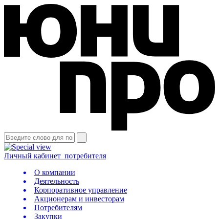
Личный кабинет
потребителя
О компании
Деятельность
Корпоративное управление
Акционерам и инвесторам
Потребителям
Закупки