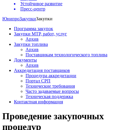
Устойчивое развитие
Пресс-центр
Юнипро
Закупки
Закупки
Программа закупок
Закупки МТР, работ, услуг
Архив
Закупки топлива
Архив
Поставщикам технологического топлива
Документы
Архив
Аккредитация поставщиков
Процедура аккредитации
Портал СРП
Технические требования
Часто задаваемые вопросы
Техническая поддержка
Контактная информация
Проведение закупочных
процедур