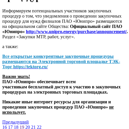
Информируем потенциальных участников закупочных
процедур о том, что уведомления о проведении закупочных
процедур для нужд филиалов ПАО «Юнипро» размещаются
на официальном сайте Общества:
Официальный сайт ПАО
«Юнипро»
http://www.unipro.energy/purchase/announcement/
.
Раздел «Закупки МТР, работ, услуг».
а также:
Все открытые конкурентные закупочные процедуры
размещаются на
Электронной торговой площадке ТЭК-
Торг
https://tektorg.ru/
Важно знать!
ПАО «Юнипро» обеспечивает всем
участникам бесплатный доступ к участию в закупочных
процедурах на электронных торговых площадках.
Никакие иные интернет ресурсы для организации и
проведения закупочных процедур ПАО «Юнипро»
не
использует.
Предыдущий
16
17
18
19
20
21
22